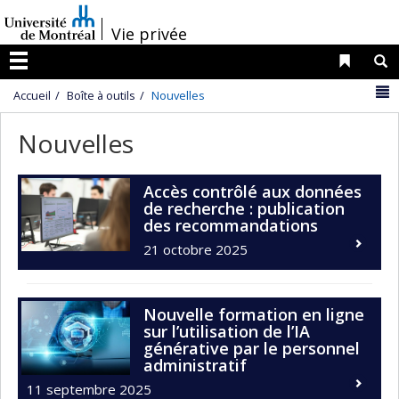
Passer
/
au
Vie privée
contenu
Liens 
R
Menu
N
Accueil
Boîte à outils
Nouvelles
Nouvelles
Accès contrôlé aux données
de recherche : publication
des recommandations
21 octobre 2025
Nouvelle formation en ligne
sur l’utilisation de l’IA
générative par le personnel
administratif
11 septembre 2025