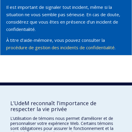
Il est important de signaler tout incident, même si la
situation ne vous semble pas sérieuse. En cas de doute,
considérez que vous êtes en présence d’un incident de
confidentialité.
À titre d’aide-mémoire, vous pouvez consulter la
procédure de gestion des incidents de confidentialité
.
Vie privée
L’UdeM reconnaît l’importance de
respecter la vie privée
Nous joindre
L’utilisation de témoins nous permet d’améliorer et de
Pavillon Roger-Gaudry
personnaliser votre expérience Web. Certains témoins
2900, boulevard Édouard-Montpetit
sont obligatoires pour assurer le fonctionnement et la
Bureau V-136 (accès porte V-13)