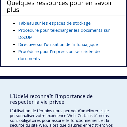
Quelques ressources pour en savoir
plus
Tableau sur les espaces de stockage
Procédure pour télécharger les documents sur
DocUM
Directive sur l’utilisation de l’infonuagique
Procédure pour l’impression sécurisée de
documents
Vie privée
L’UdeM reconnaît l’importance de
respecter la vie privée
Nous joindre
L’utilisation de témoins nous permet d’améliorer et de
Pavillon Roger-Gaudry
personnaliser votre expérience Web. Certains témoins
2900, boulevard Édouard-Montpetit
sont obligatoires pour assurer le fonctionnement et la
Bureau V-136 (accès porte V-13)
sécurité du site Web, alors que d’autres enregistrent vos