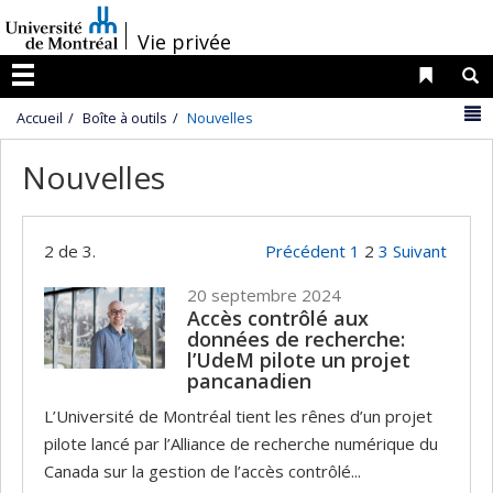
Passer
/
au
Vie privée
contenu
Liens 
R
Menu
N
Accueil
Boîte à outils
Nouvelles
Nouvelles
2 de 3.
Précédent
1
2
3
Suivant
20 septembre 2024
Accès contrôlé aux
données de recherche:
l’UdeM pilote un projet
pancanadien
L’Université de Montréal tient les rênes d’un projet
pilote lancé par l’Alliance de recherche numérique du
Canada sur la gestion de l’accès contrôlé...